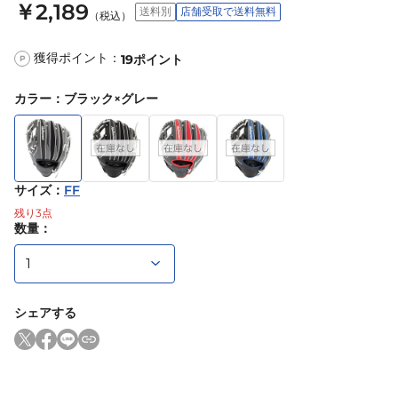
￥2,189
送料別
店舗受取で送料無料
（税込）
獲得ポイント：
19
ポイント
P
カラー
：
ブラック×グレー
サイズ
：
FF
残り
3
点
数量：
シェアする