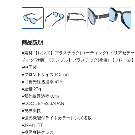
商品説明
●素材:【レンズ】プラスチック(コーティング) トリアセテ
チック(塗装) 【テンプル】プラスチック(塗装) 【フレー
●中国製
●フロントサイズ:140mm
●可視光線透過率:42%
●重量:23g
●紫外線透過率:0.1%
●COOL EYES JAPAN
●視界爽快
●偏光機能付ライトカラーレンズ搭載
●JPAN FIT
●視界爽快グラス