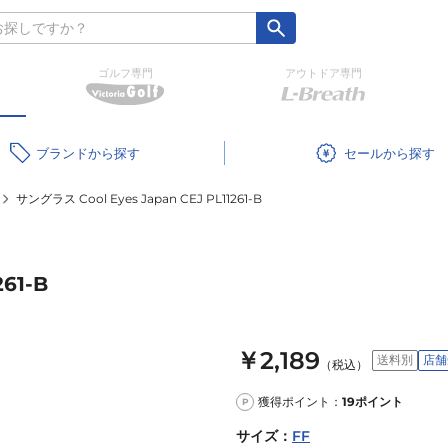
ゴルフ専門
アウトドア専門
ブランド
セール
サングラス Cool Eyes Japan CEJ PL11261-B
61-B
￥2,189
送料別
店舗
（税込）
獲得ポイント：
19
ポイント
P
サイズ
：
FF