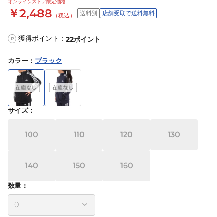
オンラインストア限定価格
￥2,488
送料別
店舗受取で送料無料
（税込）
獲得ポイント：
22
ポイント
P
カラー
：
ブラック
サイズ
：
100
110
120
130
140
150
160
数量：