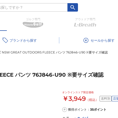
ゴルフ専門
アウトドア専門
ブランド
セール
NSW GREAT OUTDOORS FLEECE パンツ 76J846-U90 ※要サイズ確認
LEECE パンツ 76J846-U90 ※要サイズ確認
オンラインストア限定価格
￥3,949
送料別
店
（税込）
獲得ポイント：
35
ポイント
P