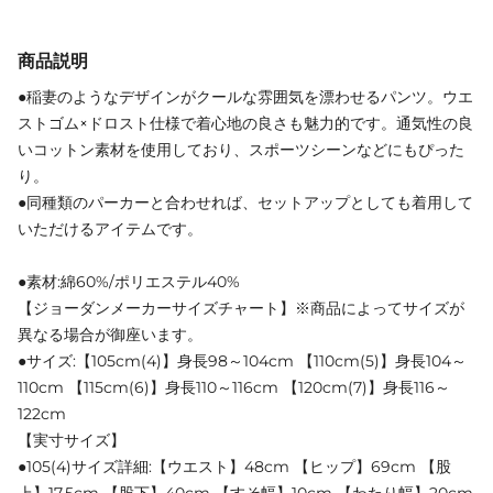
商品説明
●稲妻のようなデザインがクールな雰囲気を漂わせるパンツ。ウエ
ストゴム×ドロスト仕様で着心地の良さも魅力的です。通気性の良
いコットン素材を使用しており、スポーツシーンなどにもぴった
り。
●同種類のパーカーと合わせれば、セットアップとしても着用して
いただけるアイテムです。
●素材:綿60%/ポリエステル40%
【ジョーダンメーカーサイズチャート】※商品によってサイズが
異なる場合が御座います。
●サイズ:【105cm(4)】身長98～104cm 【110cm(5)】身長104～
110cm 【115cm(6)】身長110～116cm 【120cm(7)】身長116～
122cm
【実寸サイズ】
●105(4)サイズ詳細:【ウエスト】48cm 【ヒップ】69cm 【股
上】17.5cm 【股下】40cm 【すそ幅】10cm 【わたり幅】20cm