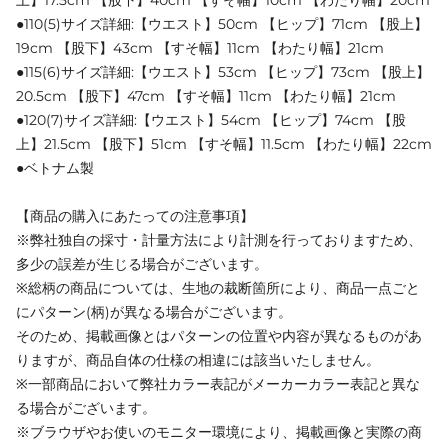
●110(5)サイズ詳細:【ウエスト】50cm 【ヒップ】71cm 【股上】
19cm 【股下】43cm 【すそ幅】11cm 【わたり幅】21cm
●115(6)サイズ詳細:【ウエスト】53cm 【ヒップ】73cm 【股上】
20.5cm 【股下】47cm 【すそ幅】11cm 【わたり幅】21cm
●120(7)サイズ詳細:【ウエスト】54cm 【ヒップ】74cm 【股
上】21.5cm 【股下】51cm 【すそ幅】11.5cm 【わたり幅】22cm
●ベトナム製
【商品の購入にあたっての注意事項】
※弊社独自の採寸・計量方法により計測を行っておりますため、
多少の誤差が生じる場合がございます。
※総柄の商品については、生地の裁断箇所により、商品一点ごと
にパターン(柄)が異なる場合がございます。
そのため、掲載画像とはパターンの位置や内容が異なるものがあ
りますが、商品自体の仕様の相違には該当いたしません。
※一部商品において弊社カラー表記がメーカーカラー表記と異な
る場合がございます。
※ブラウザやお使いのモニター環境により、掲載画像と実際の商