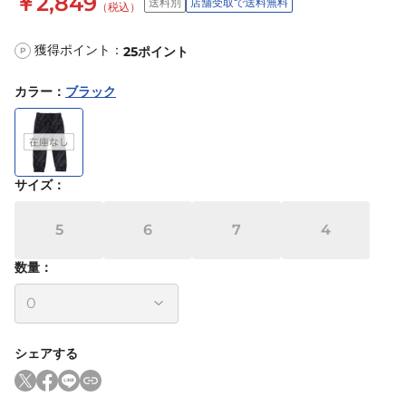
￥2,849
送料別
店舗受取で送料無料
（税込）
獲得ポイント：
25
ポイント
P
カラー
：
ブラック
サイズ
：
5
6
7
4
数量：
シェアする