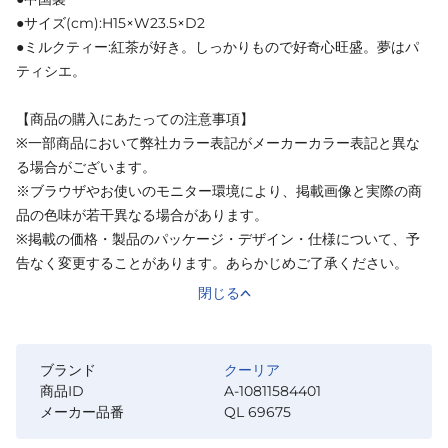
●サイズ(cm):H15×W23.5×D2
●ミルクティー:紅茶が好き。しっかりもので好奇心旺盛。夢はパ
ティシエ。
【商品の購入にあたっての注意事項】
※一部商品において弊社カラー表記がメーカーカラー表記と異な
る場合がございます。
※ブラウザやお使いのモニター環境により、掲載画像と実際の商
品の色味が若干異なる場合があります。
※掲載の価格・製品のパッケージ・デザイン・仕様について、予
告なく変更することがあります。あらかじめご了承ください。
閉じる
ブランド
クーリア
商品ID
A-10811584401
メーカー品番
QL 69675