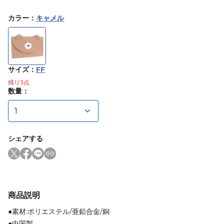
カラー
：
キャメル
サイズ
：
FF
残り
3
点
数量：
シェアする
商品説明
●素材:ポリエステル/亜鉛合金/銅
●中国製