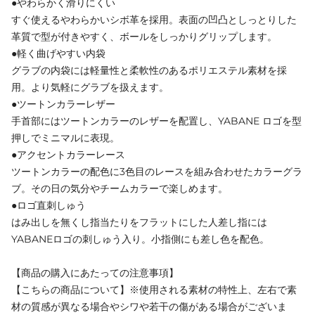
●やわらかく滑りにくい
すぐ使えるやわらかいシボ革を採用。表面の凹凸としっとりした
革質で型が付きやすく、ボールをしっかりグリップします。
●軽く曲げやすい内袋
グラブの内袋には軽量性と柔軟性のあるポリエステル素材を採
用。より気軽にグラブを扱えます。
●ツートンカラーレザー
手首部にはツートンカラーのレザーを配置し、YABANE ロゴを型
押しでミニマルに表現。
●アクセントカラーレース
ツートンカラーの配色に3色目のレースを組み合わせたカラーグラ
ブ。その日の気分やチームカラーで楽しめます。
●ロゴ直刺しゅう
はみ出しを無くし指当たりをフラットにした人差し指には
YABANEロゴの刺しゅう入り。小指側にも差し色を配色。
【商品の購入にあたっての注意事項】
【こちらの商品について】※使用される素材の特性上、左右で素
材の質感が異なる場合やシワや若干の傷がある場合がございま