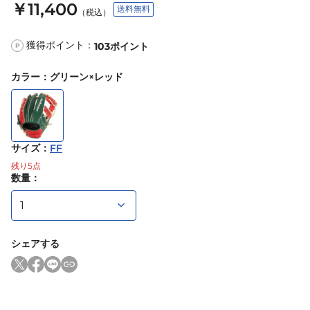
￥11,400
送料無料
（税込）
獲得ポイント：
103
ポイント
P
カラー
：
グリーン×レッド
サイズ
：
FF
残り
5
点
数量：
シェアする