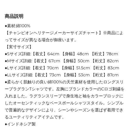
商品説明
●素材:綿100%
【チャンピオンヘリテージメーカーサイズチャート】※商品によ
ってサイズが異なる場合が御座います。
【実寸サイズ】
●Sサイズ詳細:【着丈】64cm 【身幅】48cm 【裄丈】78cm
●Mサイズ詳細:【着丈】67cm 【身幅】50cm 【裄丈】82cm
●Lサイズ詳細:【着丈】70cm 【身幅】51.5cm 【裄丈】83cm
●LLサイズ詳細:【着丈】73cm 【身幅】53cm 【裄丈】87cm
●柔らかく肌触りの良い綿100%の天竺素材を使用したロングスリ
ーブラグランTシャツです。左胸にブランドカラーのCロゴ刺繍を
入れました。ラグランスリーブで身生地と袖をカラーブロックに
したオーセンティックなベースボールシャツスタイル。シンプル
で普遍的なデザインにより、シーンやシーズンを選ばず着用でき
るユーティリティアイテムです。
●インドネシア製