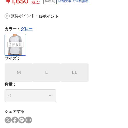
￥1,650
送料別
店舗受取で送料無料
（税込）
獲得ポイント：
15
ポイント
P
カラー
：
グレー
サイズ
：
M
L
LL
数量：
シェアする