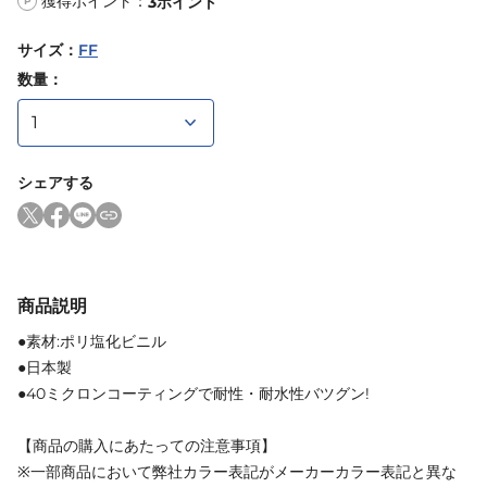
獲得ポイント：
3
ポイント
P
サイズ
：
FF
数量：
シェアする
商品説明
●素材:ポリ塩化ビニル
●日本製
●40ミクロンコーティングで耐性・耐水性バツグン!
【商品の購入にあたっての注意事項】
※一部商品において弊社カラー表記がメーカーカラー表記と異な