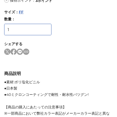
獲得ポイント：
3
ポイント
P
サイズ
：
FF
数量：
シェアする
商品説明
●素材:ポリ塩化ビニル
●日本製
●40ミクロンコーティングで耐性・耐水性バツグン!
【商品の購入にあたっての注意事項】
※一部商品において弊社カラー表記がメーカーカラー表記と異な