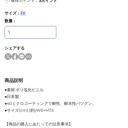
獲得ポイント：
3
ポイント
P
サイズ
：
FF
数量：
シェアする
商品説明
●素材:ポリ塩化ビニル
●日本製
●40ミクロコーティングで耐性、耐水性バツグン。
●サイズ(cm):(約)W6×H7.5
【商品の購入にあたっての注意事項】