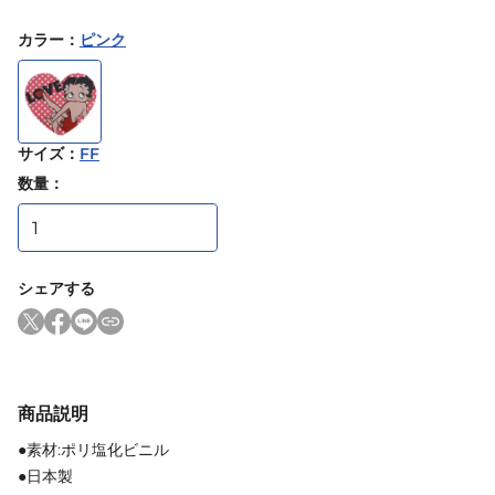
カラー
：
ピンク
サイズ
：
FF
数量：
シェアする
商品説明
●素材:ポリ塩化ビニル
●日本製