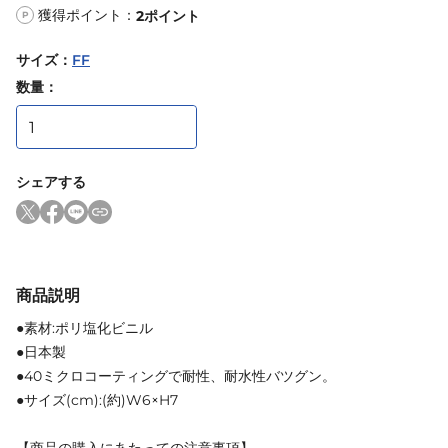
獲得ポイント：
2
ポイント
P
サイズ
：
FF
数量：
シェアする
商品説明
●素材:ポリ塩化ビニル
●日本製
●40ミクロコーティングで耐性、耐水性バツグン。
●サイズ(cm):(約)W6×H7