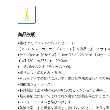
商品説明
●素材:ポリエステル/ゴム/アセテート
【アスレタメーカーサイズチャート】※商品によってサイ
●サイズ(cm):【Sサイズ】110cm/23.5～25.0cm 【Mサイズ】
イズ】120cm/27.5cm～29.0cm
●「その1歩のクオリティーのために」
●蹴り出し・踏み込み・着地。
●それらすべての動作において、常に足本来の優れた能力を
●機能性シューレース。
●特殊製法により1本の紐の中に異なるテンションが共存。
●足の各部位においてそれぞれが適切な役割を果たすことで
●パフォーマンスへと結びつけます。
●筑波大学による研究を基礎とし(株)TWINSと共に改良を