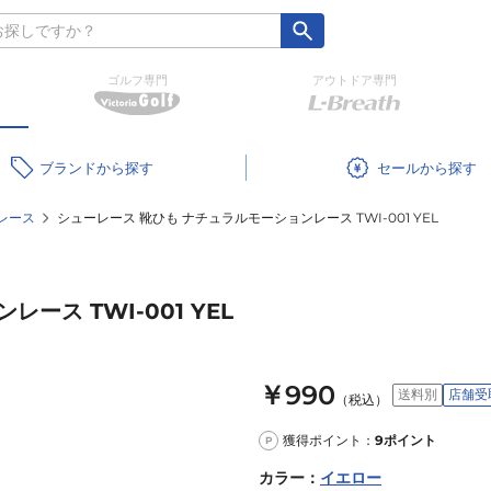
ゴルフ専門
アウトドア専門
ブランド
セール
レース
シューレース 靴ひも ナチュラルモーションレース TWI-001 YEL
ース TWI-001 YEL
￥990
送料別
店舗受
（税込）
獲得ポイント：
9
ポイント
P
カラー
：
イエロー