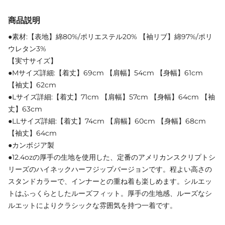
商品説明
●素材:【表地】綿80%/ポリエステル20% 【袖リブ】綿97%/ポリ
ウレタン3%
【実寸サイズ】
●Mサイズ詳細:【着丈】69cm 【肩幅】54cm 【身幅】61cm
【袖丈】62cm
●Lサイズ詳細:【着丈】71cm 【肩幅】57cm 【身幅】64cm 【袖
丈】63cm
●LLサイズ詳細:【着丈】74cm 【肩幅】60cm 【身幅】68cm
【袖丈】64cm
●カンボジア製
●12.4ozの厚手の生地を使用した、定番のアメリカンスクリプトシ
リーズのハイネックハーフジップバージョンです。程よい高さの
スタンドカラーで、インナーとの重ね着も楽しめます。シルエッ
トはふっくらとしたルーズフィット。厚手の生地感、ルーズなシ
ルエットによりクラシックな雰囲気を持つ一着です。