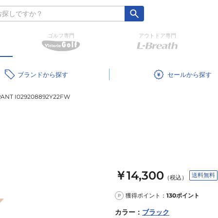
ゴルフ専門
アウトドア専門
ブランド
セール
ANT I029208892Y22FW
￥14,300
送料無料
（税込）
獲得ポイント：
130
ポイント
P
カラー
：
ブラック