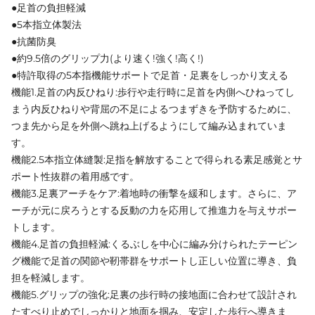
●足首の負担軽減
●5本指立体製法
●抗菌防臭
●約9.5倍のグリップ力(より速く!強く!高く!)
●特許取得の5本指機能サポートで足首・足裏をしっかり支える
機能1.足首の内反ひねり:歩行や走行時に足首を内側へひねってし
まう内反ひねりや背屈の不足によるつまずきを予防するために、
つま先から足を外側へ跳ね上げるようにして編み込まれていま
す。
機能2.5本指立体縫製:足指を解放することで得られる素足感覚とサ
ポート性抜群の着用感です。
機能3.足裏アーチをケア:着地時の衝撃を緩和します。さらに、ア
ーチが元に戻ろうとする反動の力を応用して推進力を与えサポー
トします。
機能4.足首の負担軽減:くるぶしを中心に編み分けられたテーピン
グ機能で足首の関節や靭帯群をサポートし正しい位置に導き、負
担を軽減します。
機能5.グリップの強化:足裏の歩行時の接地面に合わせて設計され
たすべり止めでしっかりと地面を掴み、安定した歩行へ導きま