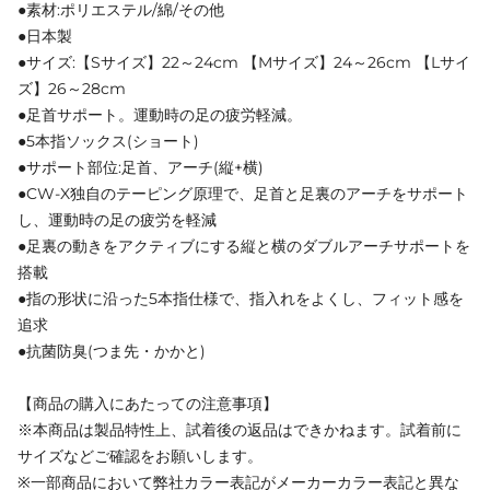
●素材:ポリエステル/綿/その他
●日本製
●サイズ:【Sサイズ】22～24cm 【Mサイズ】24～26cm 【Lサイ
ズ】26～28cm
●足首サポート。運動時の足の疲労軽減。
●5本指ソックス(ショート)
●サポート部位:足首、アーチ(縦+横)
●CW-X独自のテーピング原理で、足首と足裏のアーチをサポート
し、運動時の足の疲労を軽減
●足裏の動きをアクティブにする縦と横のダブルアーチサポートを
搭載
●指の形状に沿った5本指仕様で、指入れをよくし、フィット感を
追求
●抗菌防臭(つま先・かかと)
【商品の購入にあたっての注意事項】
※本商品は製品特性上、試着後の返品はできかねます。試着前に
サイズなどご確認をお願いします。
※一部商品において弊社カラー表記がメーカーカラー表記と異な