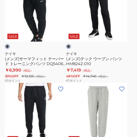
サ
テ
ト
ェ
ー
ッ
NP22581
イ
マ
ク
K
ト
ブ
フ
ウ
フ
ラ
ィ
ー
ル
ッ
SALE
SALE
ク
ッ
ブ
ジ
ト
ン
ッ
ナイキ
ナイキ
テ
パ
プ
(メンズ)サーマフィット テーパー
(メンズ)テック ウーブン パンツ
ド トレーニングパンツ DQ5406-
HM8242-010
ー
ン
ジ
010 ブラック
￥6,990
￥7,419
（税込）
（税込）
パ
ツ
ャ
30%OFF
￥10,120
49%OFF
￥14,740
（税込）
（税込）
ー
HM8242-
ケ
63
ポイント
67
ポイント
(メ
(メ
ド
010
ッ
ン
ン
ト
ト
ズ)
ズ)
レ
IF0767-
ク
ク
ー
229
ラ
ラ
ニ
ブ
ブ
ン
グ
フ
BB
グ
レ