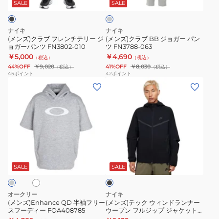
レ
ジ
パ
ー
SALE
SALE
ン
ョ
ン
チ
ガ
ツ
ナイキ
ナイキ
テ
ー
DQ5406-
(メンズ)クラブ フレンチテリー ジ
(メンズ)クラブ BB ジョガー パン
ョガーパンツ FN3802-010
ツ FN3788-063
リ
パ
010
￥5,000
￥4,690
（税込）
（税込）
ー
ン
ブ
44%OFF
￥9,020
41%OFF
￥8,030
（税込）
（税込）
ジ
ツ
ラ
45
ポイント
42
ポイント
(メ
(メ
ョ
FN3788-
ッ
ン
ン
ガ
063
ク
ズ)Enhance
ズ)
ー
QD
テ
パ
半
ッ
ン
袖
ク
ツ
ホ
ブ
フ
ウ
FN3802-
ラ
リ
ィ
010
ッ
SALE
SALE
ク
ー
ン
ス
ド
オークリー
ナイキ
フ
ラ
(メンズ)Enhance QD 半袖フリー
(メンズ)テック ウィンドランナー
スフーディー FOA408785
ウーブン フルジップ ジャケット
ー
ン
HM7152-010