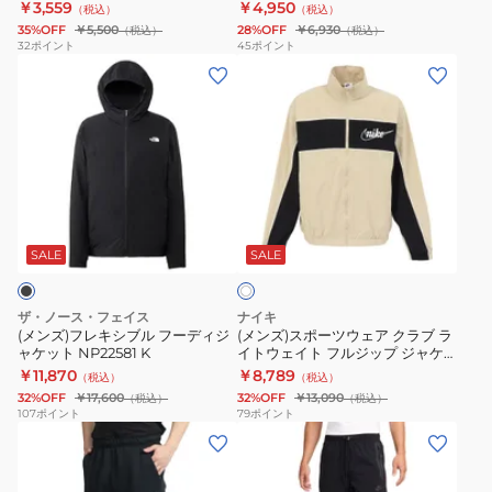
￥3,559
￥4,950
（税込）
（税込）
ス
テ
35%OFF
￥5,500
28%OFF
￥6,930
（税込）
（税込）
シ
ィ
32
ポイント
45
ポイント
(メ
(メ
ョ
バ
ン
ン
ー
ル
ズ)
ズ)
ト
シ
フ
ス
パ
ョ
レ
ポ
ン
ー
キ
ー
ツ
ト
ア
シ
ツ
IM9797-
パ
イ
ブ
ウ
050
ン
SALE
SALE
ボ
リ
ル
ェ
ツ
ー
フ
ア
IF1963-
ザ・ノース・フェイス
ナイキ
ー
ク
247
(メンズ)フレキシブル フーディジ
(メンズ)スポーツウェア クラブ ラ
ャケット NP22581 K
イトウェイト フルジップ ジャケ
デ
ラ
ット IF0767-229
￥11,870
￥8,789
（税込）
（税込）
ィ
ブ
32%OFF
￥17,600
32%OFF
￥13,090
（税込）
（税込）
ジ
ラ
107
ポイント
79
ポイント
(メ
(メ
ャ
イ
ン
ン
ケ
ト
ズ)
ズ)
ッ
ウ