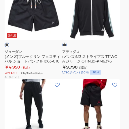
ズ)
ズ)M3
ブ
ス
ル
ト
ッ
ラ
ブ
ク
イ
ラ
リ
プ
ッ
SALE
ク
ン
ス
フ
TT
ジョーダン
アディダス
ェ
WC
(メンズ)ブルックリン フェスティ
(メンズ)M3 ストライプス TT WC
バル ショートパンツ IF1963-010
A ジャージ OHN39-KM6376
ス
A
￥4,950
￥9,790
（税込）
（税込）
テ
ジ
UP
1,780
ポイント
(
20
%)
28%OFF
￥6,930
（税込）
ィ
ャ
45
ポイント
(メ
(メ
バ
ー
ン
ン
ル
ジ
ズ)
ズ)
シ
OHN39-
ク
ジ
ョ
KM6376
ラ
ャ
ー
ブ
ン
ト
ブ
ジ
プ
パ
ラ