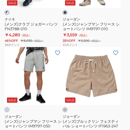
ョ
マ
ン
ッ
SALE
SALE
ク
ガ
ン
ツ
ー
フ
IF1963-
ナイキ
ジョーダン
パ
リ
010
(メンズ)クラブ ジョガー パンツ
(メンズ)ジャンプマン フリース シ
FN3788-010
ョートパンツ IM9797-010
ン
ー
￥4,280
￥3,559
（税込）
（税込）
ツ
ス
46%OFF
￥8,030
35%OFF
￥5,500
（税込）
（税込）
FN3788-
シ
38
ポイント
32
ポイント
(メ
(メ
010
ョ
ン
ン
ー
ズ)
ズ)
ト
ジ
ブ
パ
ャ
ル
ン
ン
ッ
ツ
ベ
プ
ク
IM9797-
ー
マ
リ
010
ジ
SALE
SALE
ュ
ン
ン
フ
フ
ジョーダン
ジョーダン
リ
ェ
(メンズ)ジャンプマン フリース シ
(メンズ)ブルックリン フェスティ
ョートパンツ IM9797-050
バル ショートパンツ IF1963-247
ー
ス