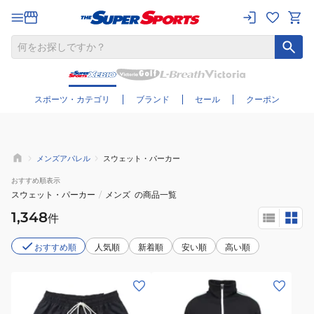
さらに絞り込む
スポーツ・カテゴリ
ブランド
セール
クーポン
メンズアパレル
スウェット・パーカー
おすすめ
順表示
スウェット・パーカー
/
メンズ
の商品一覧
1,348
件
おすすめ順
人気順
新着順
安い順
高い順
(メ
(メ
ン
ン