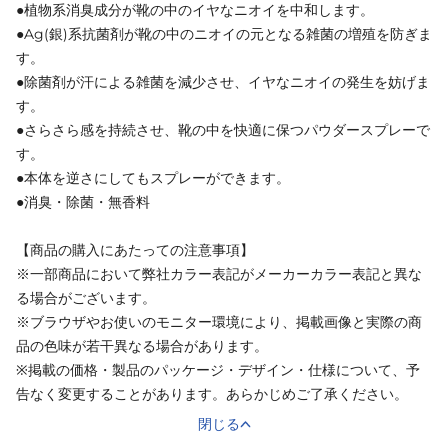
●植物系消臭成分が靴の中のイヤなニオイを中和します。
●Ag(銀)系抗菌剤が靴の中のニオイの元となる雑菌の増殖を防ぎま
す。
●除菌剤が汗による雑菌を減少させ、イヤなニオイの発生を妨げま
す。
●さらさら感を持続させ、靴の中を快適に保つパウダースプレーで
す。
●本体を逆さにしてもスプレーができます。
●消臭・除菌・無香料
【商品の購入にあたっての注意事項】
※一部商品において弊社カラー表記がメーカーカラー表記と異な
る場合がございます。
※ブラウザやお使いのモニター環境により、掲載画像と実際の商
品の色味が若干異なる場合があります。
※掲載の価格・製品のパッケージ・デザイン・仕様について、予
告なく変更することがあります。あらかじめご了承ください。
閉じる