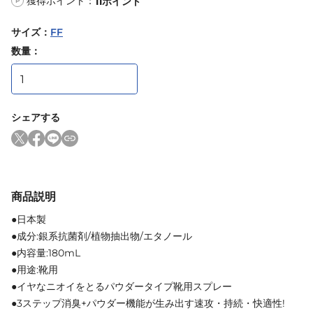
獲得ポイント：
11
ポイント
P
サイズ
：
FF
数量：
シェアする
商品説明
●日本製
●成分:銀系抗菌剤/植物抽出物/エタノール
●内容量:180mL
●用途:靴用
●イヤなニオイをとるパウダータイプ靴用スプレー
●3ステップ消臭+パウダー機能が生み出す速攻・持続・快適性!