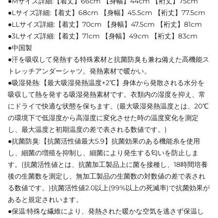
●Mサイズ詳細:【着丈】66cm 【身幅】44cm 【裄丈】75cm
●Lサイズ詳細:【着丈】68cm 【身幅】45.5cm 【裄丈】77.5cm
●LLサイズ詳細:【着丈】70cm 【身幅】47.5cm 【裄丈】81cm
●3Lサイズ詳細:【着丈】71cm 【身幅】49cm 【裄丈】83cm
●中国製
●汗を吸収して発熱する特殊素材と抗菌防臭も兼ね備えた高機能ス
トレッチアンダーシャツ。発熱素材で暖かい。
●吸湿発熱:【最大吸湿発熱温度+2℃】身体から発散される水分を
吸収して熱を発する吸湿発熱素材です。衣類内の湿度を抑え、常
にドライで快適な状態を保ちます。(最大吸湿発熱温度とは、20℃
の環境下で低湿度から高湿度に変化させた時の温度変化を測定
し、最大温度と初期温度の差で表される数値です。)
●抗菌防臭:【抗菌活性値最大5.9】抗菌効果のある機能糸を使用
し、細菌の増殖を抑制し、細菌により発生する匂いを防止しま
す。(抗菌活性値とは、抗菌加工製品上に菌を接種し、18時間培養
後の生菌数を測定し、無加工製品の生菌数の対数値の差で表され
る数値です。)抗菌活性値2.0以上(99%以上の死滅率)で抗菌効果が
あると規定されいます。
●保温:特殊な繊維により、発熱された暖かな空気を逃さず保温し