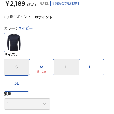
￥2,189
送料別
店舗受取で送料無料
（税込）
獲得ポイント：
19
ポイント
P
カラー
：
ネイビー
サイズ
：
S
M
L
LL
3L
数量：