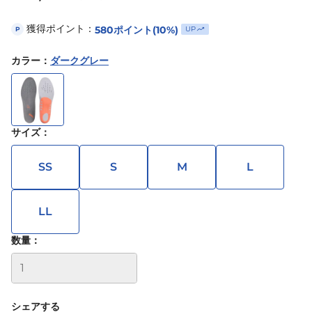
獲得ポイント：
580
ポイント
(10%)
UP
P
カラー
：
ダークグレー
サイズ
：
SS
S
M
L
LL
数量：
シェアする