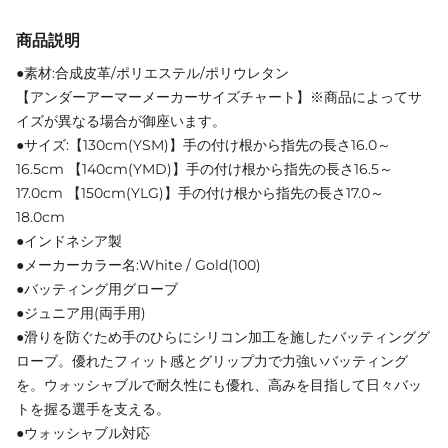
商品説明
●素材:合成皮革/ポリエステル/ポリウレタン
【アンダーアーマーメーカーサイズチャート】※商品によってサ
イズが異なる場合が御座います。
●サイズ:【130cm(YSM)】手の付け根から指先の長さ16.0～
16.5cm 【140cm(YMD)】手の付け根から指先の長さ16.5～
17.0cm 【150cm(YLG)】手の付け根から指先の長さ17.0～
18.0cm
●インドネシア製
●メーカーカラー名:White / Gold(100)
●バッティング用グローブ
●ジュニア用(両手用)
●滑りを防ぐため手のひらにシリコン加工を施したバッティンググ
ローブ。優れたフィット感とグリップ力で力強いバッティング
を。ウォッシャブルで耐久性にも優れ、高みを目指して日々バッ
トを握る選手を支える。
●ウォッシャブル対応