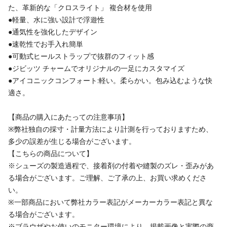
た、革新的な「クロスライト」 複合材を使用
●軽量、水に強い設計で浮遊性
●通気性を強化したデザイン
●速乾性でお手入れ簡単
●可動式ヒールストラップで抜群のフィット感
●ジビッツ チャームでオリジナルの一足にカスタマイズ
●アイコニックコンフォート:軽い。柔らかい。包み込むような快
適さ。
【商品の購入にあたっての注意事項】
※弊社独自の採寸・計量方法により計測を行っておりますため、
多少の誤差が生じる場合がございます。
【こちらの商品について】
※シューズの製造過程で、接着剤の付着や縫製のズレ・歪みがあ
る場合がございます。ご理解、ご了承の上、お買い求めくださ
い。
※一部商品において弊社カラー表記がメーカーカラー表記と異な
る場合がございます。
※ブラウザやお使いのモニター環境により、掲載画像と実際の商