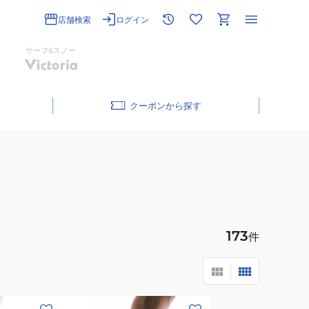
店舗検索
ログイン
サーフ&スノー
クーポン
173
件
(メ