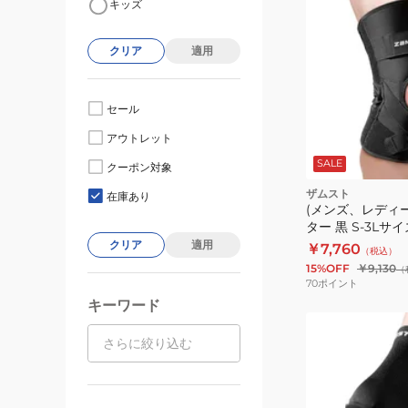
キッズ
クリア
適用
セール
アウトレット
SALE
クーポン対象
ク
ザムスト
在庫あり
(メンズ、レディ
ター 黒 S-3Lサイ
PROTECT 左右
クリア
適用
￥7,760
（税込）
膝 ひざ サポータ
15%OFF
￥9,130
（
70
ポイント
キーワード
(メ
ン
ズ、
レ