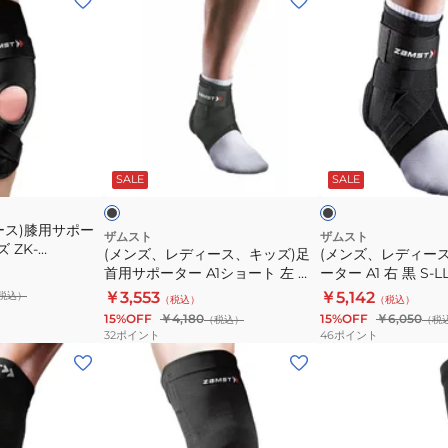
ン
ン
ズ、
ズ、
レ
レ
デ
デ
ィ
ィ
ー
ー
ブ
ブ
ス、
ス)
ラ
ラ
ッ
ッ
ッ
SALE
SALE
キ
足
ク
ク
ッ
首
ース)膝用サポー
ズ)
用
ザムスト
ザムスト
ズ ZK-
(メンズ、レディース、キッズ)足
(メンズ、レディー
足
サ
兼用 ハード 固定
首用サポーター A1ショート 左 黒
ーター A1 右 黒 S-
首
ポ
ー
S-LLサイズ 左足首用 サポーター
首用 サポーター ミ
￥3,553
￥5,142
税込）
（税込）
（税込）
用
ー
ショートタイプ ミドル
15%OFF
￥4,180
15%OFF
￥6,050
（税込）
（税
サ
タ
32
ポイント
46
ポイント
ポ
ー
(メ
ー
A1
ン
タ
右
ズ、
ー
黒
レ