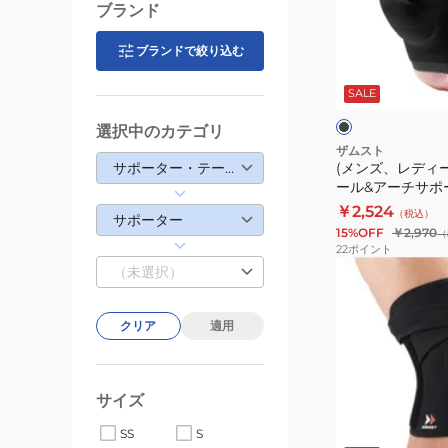
デ
ブランド
ィ
ー
ブランドで絞り込む
ブ
ス、
ラ
ッ
SALE
キ
ク
ッ
選択中のカテゴリ
ズ)
ザムスト
サポーター・テーピング
(メンズ、レディ
ヒ
ール&アーチサポー
ー
イズ 1枚入り 左
￥2,524
（税込）
ル
サポーター
ーター 足裏サポ
15%OFF
￥2,970
（
&
22
ポイント
ア
（未選択）
ー
チ
クリア
適用
サ
ポ
ー
サイズ
タ
ー
SS
S