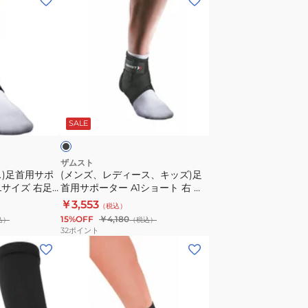
ン
ズ、
レ
デ
ィ
ー
ブ
ス、
ラ
SALE
キ
ッ
ズ)
ザムスト
ス)足首用サポ
(メンズ、レディース、キッズ)足
足
LLサイズ 右足
首用サポーター A1ショート 右 黒
首
ドル 薄型 固定
S-LLサイズ 右足首用 サポーター
￥3,553
（税込）
用
ショートタイプ ミドル
15%OFF
￥4,180
込）
（税込）
サ
32
ポイント
ポ
ー
タ
ー