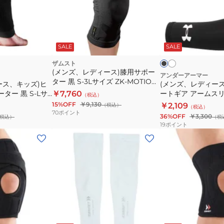
A1
S-
デ
シ
LL
ィ
ョ
サ
ー
ホ
ブ
ー
イ
ワ
ス、
ラ
イ
ッ
SALE
SALE
ト
ズ
キ
ト
ク
左
右
ッ
ザムスト
(メンズ、レディース)膝用サポー
黒
足
ズ)
アンダーアーマー
ター 黒 S-3Lサイズ ZK-MOTION
ース、キッズ)ヒ
(メンズ、レディー
S-
首
ヒ
万能ニットモデル ミドル 左右兼
ター 黒 S-Lサ
￥7,760
ートギア アームスリー
（税込）
LL
用
ー
用 ひざ用 ヒザ用 サポーター
右兼用 かかとサポ
15%OFF
￥9,130
￥2,109
（税込）
（税込）
サ
サ
ト
ーター
70
ポイント
36%OFF
￥3,300
税込）
（税
イ
ポ
ギ
19
ポイント
ズ
ー
ア
(メ
左
タ
ア
ン
足
ー
ー
ズ、
首
ミ
ム
レ
用
ド
ス
デ
サ
ル
リ
ィ
ポ
薄
ー
ー
ホ
ー
型
ブ
ス)
ワ