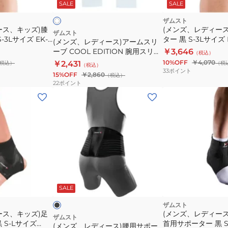
ッ
タ
固
SALE
SALE
イ
1313490
ア
ク
ー
定
ー
ザムスト
シ
ース、キッズ)膝
(メンズ、レディー
ム
ザムスト
-3Lサイズ EK-5
ター 黒 S-3Lサイズ 
ョ
(メンズ、レディース)アームスリ
ス
薄手 軽量 膝 足
用 ソフト 膝 足 脚
ーブ COOL EDITION 腕用スリー
￥3,646
ー
（税込）
リ
ざ用
ざ用
ブ 両腕入り 冷感タイプ CE 白 SS-
10%OFF
￥4,070
￥2,431
税込）
（税
ト
（税込）
ー
Lサイズ 両腕 冷感
33
ポイント
15%OFF
￥2,860
（税込）
タ
ブ
22
ポイント
イ
COOL
(メ
プ
EDITION
ン
ミ
腕
ズ、
ド
用
レ
ル
ス
デ
リ
ィ
ー
ー
ブ
ブ
ス)
ラ
ッ
SALE
両
腰
腕
用
ザムスト
ース、キッズ)足
(メンズ、レディー
入
サ
ザムスト
 S-Lサイズ
首用サポーター 黒 S
(メンズ、レディース)腰用サポー
り
ポ