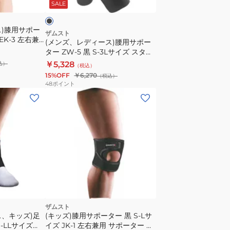
タ
SALE
腰
ー
用
シ
ス)膝用サポー
サ
ザムスト
EK-3 左右兼
ョ
(メンズ、レディース)腰用サポー
ポ
 サポーター ひ
ター ZW-5 黒 S-3Lサイズ スタン
ー
ー
ダードタイプ 腰 骨盤 サポーター
￥5,328
込）
ト
（税込）
タ
ミドル 薄手 軽量
15%OFF
￥6,270
（税込）
タ
ー
48
ポイント
イ
ZW-
プ
5
ミ
黒
ド
S-
ル
3L
サ
イ
ズ
ス
タ
ザムスト
ス、キッズ)足
(キッズ)膝用サポーター 黒 S-Lサ
ン
-LLサイズ
イズ JK-1 左右兼用 サポーター 膝
ダ