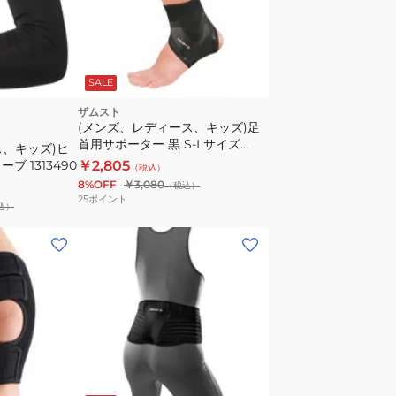
A1
シ
ョ
ー
SALE
ト
右
ザムスト
(メンズ、レディース、キッズ)足
黒
首用サポーター 黒 S-Lサイズ
ス、キッズ)ヒ
S-
Filmista アンクル 左用 足首 サポ
ブ 1313490
￥2,805
（税込）
LL
ーター 薄型 サッカー
8%OFF
￥3,080
（税込）
サ
25
ポイント
込）
イ
ズ
(メ
右
ン
足
ズ、
首
レ
用
デ
サ
ィ
ポ
ー
ブ
ー
ス)
ラ