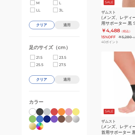
SALE
黒
M
L
ト
S-
LL
3L
ザムスト
(メンズ、レディ
L
用サポーター 黒 S
サ
クリア
適用
左右兼用 ミドル 
￥4,488
（税込）
イ
脚 サポーター ひ
15%OFF
￥5,280
（
ズ
40
ポイント
1
足のサイズ（cm）
枚
21.5
23.5
入
25.5
27.5
り
左
クリア
適用
右
兼
用
カラー
か
か
SALE
ク
と
ザムスト
サ
(メンズ、レディ
首用サポーター 黒
ポ