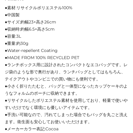
●素材:リサイクルポリエステル100%
●中国製
●サイズ:約幅23×高さ26cm
●収納時:約幅6.5×高さ5cm
●容量:3L
●重量:約30g
●Water-repellent Coating
●MADE FROM 100% RECYCLED PET
●ランチボックス用に設計されたコンパクトなエコバッグです。レ
ジ袋のような形で奥行があり、ランチバッグとしてはもちろん、
テイクアウトやコンビニでの買い物にも便利です。
●小さく折りたたむと、バッグと一体型になったカップケーキのよ
うなフォルムのポーチに収納できます。
●リサイクルしたポリエステル素材を使用しており、軽量で使いや
すいだけでなく環境にも優しいアイテムです。
●手洗い可能なので、汚れてしまった場合でもバッグを丸ごと洗え
ます。衛生面も安心してお使いいただけます。
●メーカーカラー表記:Cocoa