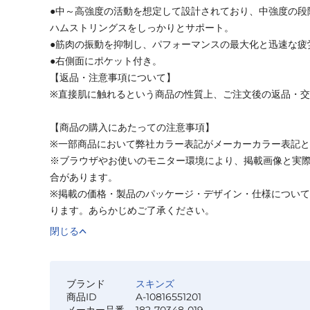
●中～高強度の活動を想定して設計されており、中強度の段
ハムストリングスをしっかりとサポート。
●筋肉の振動を抑制し、パフォーマンスの最大化と迅速な疲
●右側面にポケット付き。
【返品・注意事項について】
※直接肌に触れるという商品の性質上、ご注文後の返品・
【商品の購入にあたっての注意事項】
※一部商品において弊社カラー表記がメーカーカラー表記
※ブラウザやお使いのモニター環境により、掲載画像と実
合があります。
※掲載の価格・製品のパッケージ・デザイン・仕様につい
ります。あらかじめご了承ください。
閉じる
ブランド
スキンズ
商品ID
A-10816551201
メーカー品番
182-70348-019