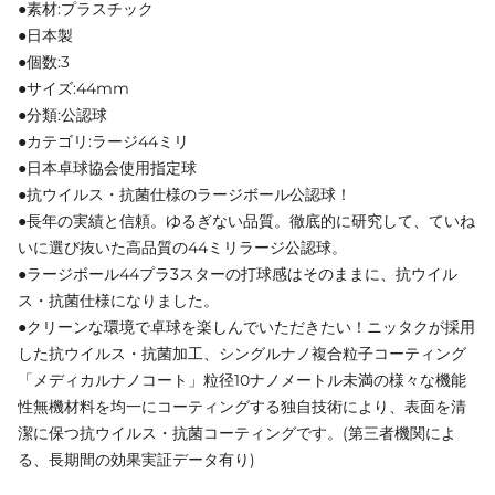
●素材:プラスチック
●日本製
●個数:3
●サイズ:44mm
●分類:公認球
●カテゴリ:ラージ44ミリ
●日本卓球協会使用指定球
●抗ウイルス・抗菌仕様のラージボール公認球！
●長年の実績と信頼。ゆるぎない品質。徹底的に研究して、ていね
いに選び抜いた高品質の44ミリラージ公認球。
●ラージボール44プラ3スターの打球感はそのままに、抗ウイル
ス・抗菌仕様になりました。
●クリーンな環境で卓球を楽しんでいただきたい！ニッタクが採用
した抗ウイルス・抗菌加工、シングルナノ複合粒子コーティング
「メディカルナノコート」粒径10ナノメートル未満の様々な機能
性無機材料を均一にコーティングする独自技術により、表面を清
潔に保つ抗ウイルス・抗菌コーティングです。(第三者機関によ
る、長期間の効果実証データ有り)