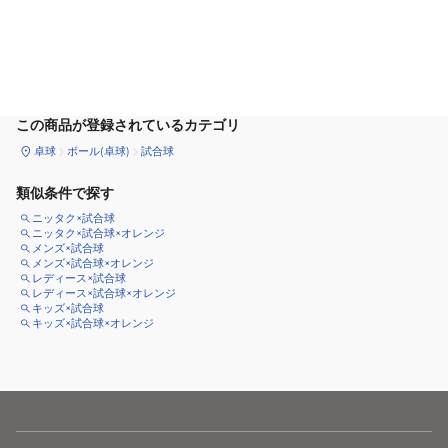
カートに追加
この商品が登録されているカテゴリ
卓球
ボール(卓球)
試合球
類似条件で探す
ニッタク×試合球
ニッタク×試合球×オレンジ
メンズ×試合球
メンズ×試合球×オレンジ
レディース×試合球
レディース×試合球×オレンジ
キッズ×試合球
キッズ×試合球×オレンジ