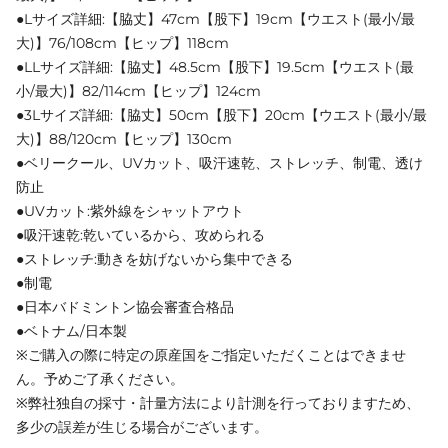
●Lサイズ詳細:【脇丈】47cm【股下】19cm【ウエスト(最小/最
大)】76/108cm【ヒップ】118cm
●LLサイズ詳細:【脇丈】48.5cm【股下】19.5cm【ウエスト(最
小/最大)】82/114cm【ヒップ】124cm
●3Lサイズ詳細:【脇丈】50cm【股下】20cm【ウエスト(最小/最
大)】88/120cm【ヒップ】130cm
●ベリークール、UVカット、吸汗速乾、ストレッチ、制電、透け
防止
●UVカット:紫外線をシャットアウト
●吸汗速乾:乾いているから、攻められる
●ストレッチ:動きを妨げないから集中できる
●制電
●日本バドミントン協会審査合格品
●ベトナム/日本製
※ご購入の際に特定の原産国をご指定いただくことはできませ
ん。予めご了承ください。
※弊社独自の採寸・計量方法により計測を行っておりますため、
多少の誤差が生じる場合がございます。