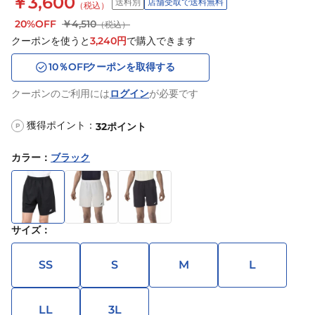
￥3,600
送料別
店舗受取で送料無料
（税込）
20%OFF
￥4,510
（税込）
クーポンを使うと
3,240
円
で購入できます
10
％OFF
クーポンを取得する
クーポンのご利用には
ログイン
が必要です
獲得ポイント：
32
ポイント
P
カラー
：
ブラック
サイズ
：
SS
S
M
L
LL
3L