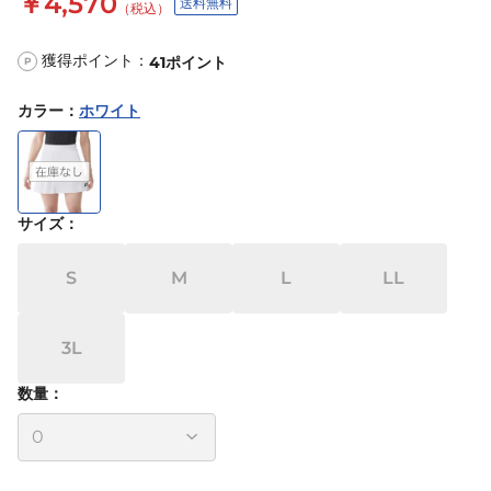
￥4,570
送料無料
（税込）
獲得ポイント：
41
ポイント
P
カラー
：
ホワイト
サイズ
：
S
M
L
LL
3L
数量：