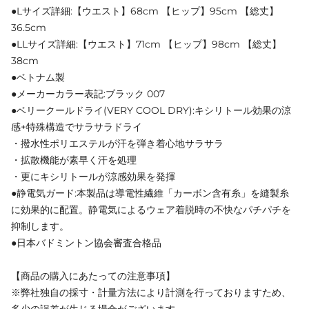
●Lサイズ詳細:【ウエスト】68cm 【ヒップ】95cm 【総丈】
36.5cm
●LLサイズ詳細:【ウエスト】71cm 【ヒップ】98cm 【総丈】
38cm
●ベトナム製
●メーカーカラー表記:ブラック 007
●ベリークールドライ(VERY COOL DRY):キシリトール効果の涼
感+特殊構造でサラサラドライ
・撥水性ポリエステルが汗を弾き着心地サラサラ
・拡散機能が素早く汗を処理
・更にキシリトールが涼感効果を発揮
●静電気ガード:本製品は導電性繊維「カーボン含有糸」を縫製糸
に効果的に配置。静電気によるウェア着脱時の不快なパチパチを
抑制します。
●日本バドミントン協会審査合格品
【商品の購入にあたっての注意事項】
※弊社独自の採寸・計量方法により計測を行っておりますため、
多少の誤差が生じる場合がございます。