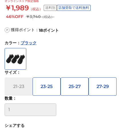
オンラインストア限定価格
￥1,989
送料別
店舗受取で送料無料
（税込）
46%OFF
￥3,740
（税込）
獲得ポイント：
18
ポイント
P
カラー
：
ブラック
サイズ
：
21-23
23-25
25-27
27-29
数量：
シェアする