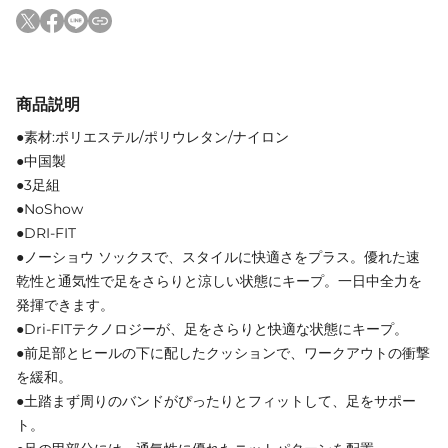
商品説明
●素材:ポリエステル/ポリウレタン/ナイロン
●中国製
●3足組
●NoShow
●DRI-FIT
●ノーショウ ソックスで、スタイルに快適さをプラス。優れた速
乾性と通気性で足をさらりと涼しい状態にキープ。一日中全力を
発揮できます。
●Dri-FITテクノロジーが、足をさらりと快適な状態にキープ。
●前足部とヒールの下に配したクッションで、ワークアウトの衝撃
を緩和。
●土踏まず周りのバンドがぴったりとフィットして、足をサポー
ト。