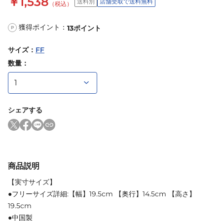
￥1,538
送料別
店舗受取で送料無料
（税込）
獲得ポイント：
13
ポイント
P
サイズ
：
FF
数量：
シェアする
商品説明
【実寸サイズ】
●フリーサイズ詳細:【幅】19.5cm 【奥行】14.5cm 【高さ】
19.5cm
●中国製