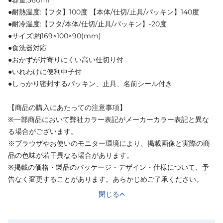
●容量:360ml
●耐熱温度:【フタ】100度 【本体/仕切/止具/パッキン】140度
●耐冷温度:【フタ/本体/仕切/止具/パッキン】-20度
●サイズ:約169×100×90(mm)
●食洗器対応
●おかずが片寄りにくい高い仕切り付
●いれわけに便利中子付
●しっかり密封するパッキン、止具、名前シール付き
【商品の購入にあたっての注意事項】
※一部商品において弊社カラー表記がメーカーカラー表記と異な
る場合がございます。
※ブラウザやお使いのモニター環境により、掲載画像と実際の商
品の色味が若干異なる場合があります。
※掲載の価格・製品のパッケージ・デザイン・仕様について、予
告なく変更することがあります。あらかじめご了承ください。
閉じる