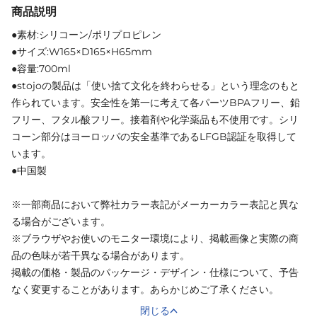
商品説明
●素材:シリコーン/ポリプロピレン
●サイズ:W165×D165×H65mm
●容量:700ml
●stojoの製品は「使い捨て文化を終わらせる」という理念のもと
作られています。安全性を第一に考えて各パーツBPAフリー、鉛
フリー、フタル酸フリー。接着剤や化学薬品も不使用です。シリ
コーン部分はヨーロッパの安全基準であるLFGB認証を取得して
います。
●中国製
※一部商品において弊社カラー表記がメーカーカラー表記と異な
る場合がございます。
※ブラウザやお使いのモニター環境により、掲載画像と実際の商
品の色味が若干異なる場合があります。
掲載の価格・製品のパッケージ・デザイン・仕様について、予告
なく変更することがあります。あらかじめご了承ください。
閉じる