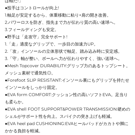
は軸だ!」
●投手はコントロールが向上!
1.軸足が安定するから、体重移動に粘り+肩の開き改善。
2.パワーロスを防ぎ、指先まで力が伝わり質の高い速球へ。
3.フィールディングも安定。
●野手は「走攻守」完全サポート!
1.「走」適度なグリップで、一歩目の加速力UP。
2.「攻」インソールの立体形状で軸足、踏み込み時に安定感。
3.「守」軸が整い、ボールへ力が伝わりやすく、強い送球へ。
●Mesh Topcover DURABILITY:グリップ力のあるトップシート。
メッシュ素材で通気性◎。
●Forefoot SLIP RESISTANT:インソール裏にもグリップを持たせ
インソールをしっかり固定。
●EVA form COMFORT:クッション性の高いソフトEVA。足当り
も柔らか。
●EVA shell FOOT SUPPORT&POWER TRANSMISSION:硬めの
シェルがサポート性を向上。スパイクの突き上げも軽減。
●EVA heel pad CUSHIONING:EVAヒールパッドがカカトや脚に
かかる負担を軽減。