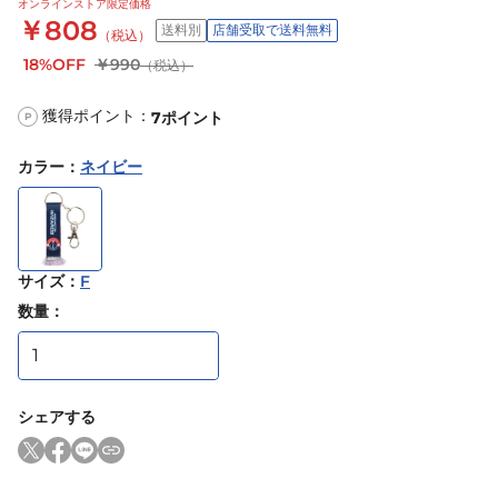
オンラインストア限定価格
￥808
送料別
店舗受取で送料無料
（税込）
18%OFF
￥990
（税込）
獲得ポイント：
7
ポイント
P
カラー
：
ネイビー
サイズ
：
F
数量：
シェアする