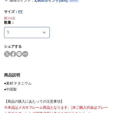
獲得ポイント：
3,900
ポイント
(15%)
UP
P
サイズ
：
FF
残り
4
点
数量：
シェアする
商品説明
●素材:チタニウム
●中国製
【商品の購入にあたっての注意事項】
※本品はメガネフレーム商品となります。(本ご購入代金はフレー