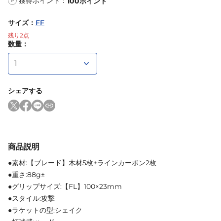
獲得ポイント：
100
ポイント
P
サイズ
：
FF
残り
2
点
数量：
シェアする
商品説明
●素材:【ブレード】木材5枚+ラインカーボン2枚
●重さ:88g±
●グリップサイズ:【FL】100×23mm
●スタイル:攻撃
●ラケットの型:シェイク