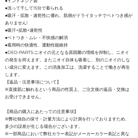
●インドネシア製
●洗って干して15分で着られる
●吸汗・拡散・速乾性に優れ、肌側がドライタッチでベトつき感が
ありません!
●吸汗+拡散+速乾性
●ベトつき・ムレ・不快感の解消
●着用時の快適性、運動性能維持
●DEO-PARTS:ニオイの元となる原因菌の増殖を抑制し、ニオイ
の発生を抑えます。またニオイ自体も吸着し、別のニオイのしな
い成分に変えます。この消臭加工は、洗濯することで働きが再生
します。
【返品・注意事項について】
※直接肌に触れるという商品の性質上、ご注文後の返品・交換は
お受けできません。
【商品の購入にあたっての注意事項】
※弊社独自の採寸・計量方法により計測を行っておりますため、
多少の誤差が生じる場合がございます。
※一部商品において弊社カラー表記がメーカーカラー表記と異な