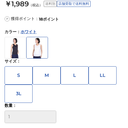
￥1,989
送料別
店舗受取で送料無料
（税込）
獲得ポイント：
18
ポイント
P
カラー
：
ホワイト
サイズ
：
S
M
L
LL
3L
数量：