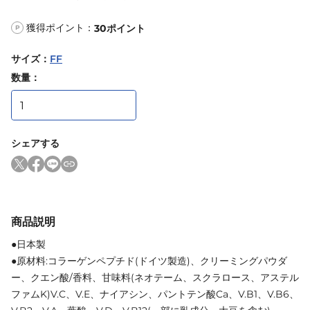
獲得ポイント：
30
ポイント
P
サイズ
：
FF
数量：
シェアする
商品説明
●日本製
●原材料:コラーゲンペプチド(ドイツ製造)、クリーミングパウダ
ー、クエン酸/香料、甘味料(ネオテーム、スクラロース、アステル
ファムK)V.C、V.E、ナイアシン、パントテン酸Ca、V.B1、V.B6、