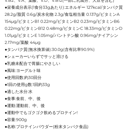
V.B2、V.A、葉酸、V.D、V.B12(一部に乳成分、大豆を含む)
●栄養成分表示(1食分33gあたり):エネルギー 127kcal/タンパク質
28.2g/脂質 0.6g/炭水化物 2.3g/食塩相当量 0.137g/ビタミンA
154μg/ビタミンB1 0.22mg/ビタミンB2 0.23mg/ビタミンB6
0.22mg/ビタミンB12 0.48mg/ビタミンC 18.33mg/ビタミンD
1.01μg/ビタミンE 1.05mg/パントテン酸 0.96mg/ナイアシン
2.17mg/葉酸 44μg
●タンパク質(無水換算値):30.0g(含有比率90.9%)
●シェーカーいらずでサッと溶ける
●乳糖未配合で胃腸にやさしい
●風味:ヨーグルト味
●使用回数:約30回分
●1回の使用g数:1回約33g
●適した水分:水
●食事:食前、中、後
●運動:運動前、中、後
●運動中でもゴクゴク飲めるプロテイン!
●容量:900g
●名称:プロテインパウダー(粉末タンパク食品)