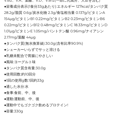
V.B2、V.A、葉酸、V.D、V.B12(一部に乳成分、大豆を含む)
●栄養成分表示(1食分33gあたり):エネルギー 127kcal/タンパク質
28.2g/脂質 0.6g/炭水化物 2.3g/食塩相当量 0.137g/ビタミンA
154μg/ビタミンB1 0.22mg/ビタミンB2 0.23mg/ビタミンB6
0.22mg/ビタミンB12 0.48mg/ビタミンC 18.33mg/ビタミンD
1.01μg/ビタミンE 1.05mg/パントテン酸 0.96mg/ナイアシン
2.17mg/葉酸 44μg
●タンパク質(無水換算値):30.0g(含有比率90.9%)
●シェーカーいらずでサッと溶ける
●乳糖未配合で胃腸にやさしい
●風味:ヨーグルト味
●タンパク質含有量:30.0g
●使用回数:約10回分
●1回の使用g数:1回約33g
●適した水分:水
●食事:食前、中、後
●運動:運動前、中、後
●運動中でもゴクゴク飲めるプロテイン!
●容量:330g