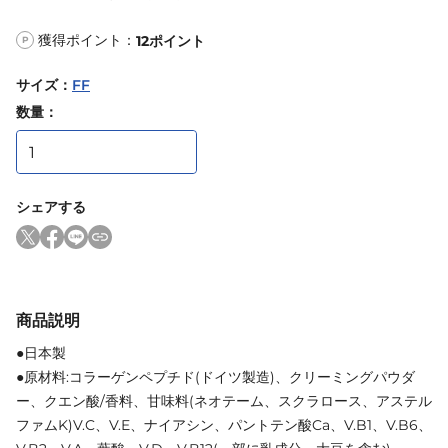
獲得ポイント：
12
ポイント
P
サイズ
：
FF
数量：
シェアする
商品説明
●日本製
●原材料:コラーゲンペプチド(ドイツ製造)、クリーミングパウダ
ー、クエン酸/香料、甘味料(ネオテーム、スクラロース、アステル
ファムK)V.C、V.E、ナイアシン、パントテン酸Ca、V.B1、V.B6、