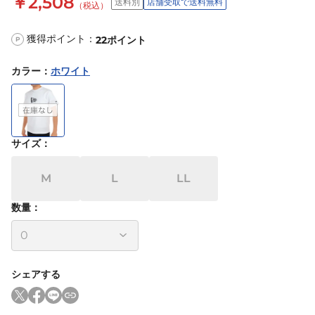
￥2,508
送料別
店舗受取で送料無料
（税込）
獲得ポイント：
22
ポイント
P
カラー
：
ホワイト
サイズ
：
M
L
LL
数量：
シェアする