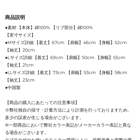
商品説明
●素材:【本体】綿100% 【リブ部分】綿100%
【実寸サイズ】
●Mサイズ詳細:【着丈】67cm 【肩幅】46cm 【身幅】52cm
【袖丈】20cm
●Lサイズ詳細:【着丈】69cm 【肩幅】50cm 【身幅】55cm
【袖丈】21cm
●LLサイズ詳細:【着丈】73cm 【肩幅】53cm 【身幅】58cm
【袖丈】23cm
●中国製
【商品の購入にあたっての注意事項】
※弊社独自の採寸・計量方法により計測を行っておりますため、
多少の誤差が生じる場合がございます。
※一部商品において弊社カラー表記がメーカーカラー表記と異な
る場合がございます。
※ブラウザやお使いのモニター環境により、掲載画像と実際の商