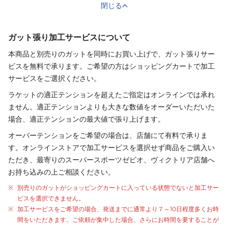
閉じる
ガット張り加工サービスについて
本商品と別売りの
ガット
を同時にお買い上げで、
ガット
張り
サー
ビスを無料で承ります。ご希望の方はショッピングカートで加工
サービスをご選択ください。
ラケットの適正テンションを超えたご指定はオンラインでは承れ
ません。適正テンションよりも大きな数値をオーダーいただいた
場合、適正テンションの最大値で張り上げます。
オーバーテンションをご希望の場合は、店舗にて有料で承りま
す。オンラインストアで加工サービスを選択せず商品をご購入い
ただき、最寄りのスーパースポーツゼビオ、ヴィクトリア店舗へ
お持ち込みの上ご相談ください。
別売りの
ガット
が
ショッピングカートに入っている状態でないと加工サー
ビスを選択できません。
加工サービスをご希望の場合、発送までに通常より
７～10日程度
多くお時
間をいただきます。ご依頼が集中した場合、さらにお時間を要することが