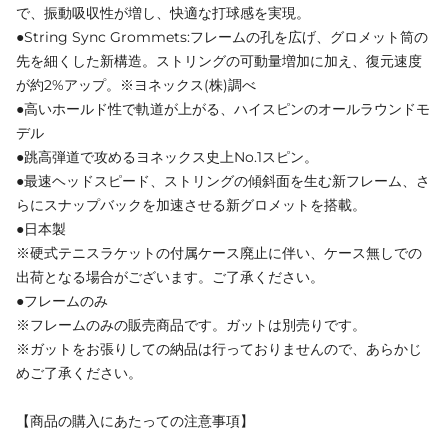
で、振動吸収性が増し、快適な打球感を実現。
●String Sync Grommets:フレームの孔を広げ、グロメット筒の
先を細くした新構造。ストリングの可動量増加に加え、復元速度
が約2%アップ。※ヨネックス(株)調べ
●高いホールド性で軌道が上がる、ハイスピンのオールラウンドモ
デル
●跳高弾道で攻めるヨネックス史上No.1スピン。
●最速ヘッドスピード、ストリングの傾斜面を生む新フレーム、さ
らにスナップバックを加速させる新グロメットを搭載。
●日本製
※硬式テニスラケットの付属ケース廃止に伴い、ケース無しでの
出荷となる場合がございます。ご了承ください。
●フレームのみ
※フレームのみの販売商品です。ガットは別売りです。
※ガットをお張りしての納品は行っておりませんので、あらかじ
めご了承ください。
【商品の購入にあたっての注意事項】