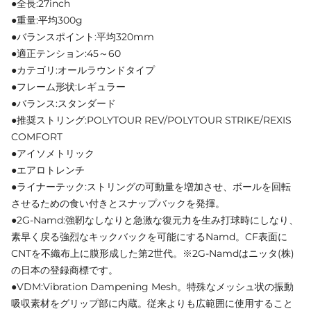
●全長:27inch
●重量:平均300g
●バランスポイント:平均320mm
●適正テンション:45～60
●カテゴリ:オールラウンドタイプ
●フレーム形状:レギュラー
●バランス:スタンダード
●推奨ストリング:POLYTOUR REV/POLYTOUR STRIKE/REXIS
COMFORT
●アイソメトリック
●エアロトレンチ
●ライナーテック:ストリングの可動量を増加させ、ボールを回転
させるための食い付きとスナップバックを発揮。
●2G-Namd:強靭なしなりと急激な復元力を生み打球時にしなり、
素早く戻る強烈なキックバックを可能にするNamd。CF表面に
CNTを不織布上に膜形成した第2世代。※2G-Namdはニッタ(株)
の日本の登録商標です。
●VDM:Vibration Dampening Mesh。特殊なメッシュ状の振動
吸収素材をグリップ部に内蔵。従来よりも広範囲に使用すること