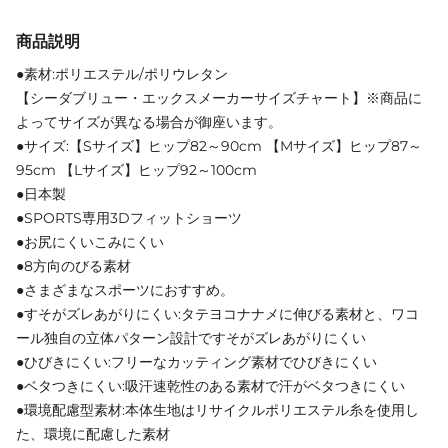
商品説明
●素材:ポリエステル/ポリウレタン
【シーダブリュー・エックスメーカーサイズチャート】※商品に
よってサイズが異なる場合が御座います。
●サイズ:【Sサイズ】ヒップ82～90cm 【Mサイズ】ヒップ87～
95cm 【Lサイズ】ヒップ92～100cm
●日本製
●SPORTS専用3Dフィットショーツ
●お尻にくいこみにくい
●8方向のびる素材
●さまざまなスポーツにおすすめ。
●すそがズレあがりにくい:タテヨコナナメに伸びる素材と、ワコ
ール独自の立体パターン設計ですそがズレあがりにくい
●ひびきにくい:フリーなカッティング素材でひびきにくい
●ベタつきにくい:吸汗速乾性のある素材で汗がベタつきにくい
●環境配慮型素材:本体生地はリサイクルポリエステル糸を使用し
た、環境に配慮した素材