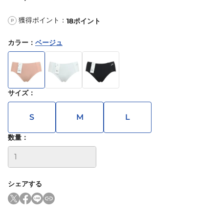
獲得ポイント：
18
ポイント
P
カラー
：
ベージュ
サイズ
：
S
M
L
数量：
シェアする