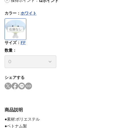
獲得ポイント：
12
ポイント
P
カラー
：
ホワイト
サイズ
：
FF
数量：
シェアする
商品説明
●素材:ポリエステル
●ベトナム製