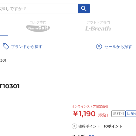
ゴルフ専門
アウトドア専門
ブランド
セール
301
0301
オンラインストア限定価格
￥1,190
送料別
店舗
（税込）
獲得ポイント：
10
ポイント
P