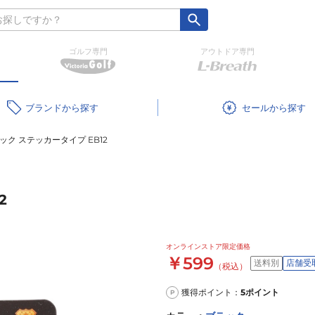
ゴルフ専門
アウトドア専門
ブランド
セール
ック ステッカータイプ EB12
2
オンラインストア限定価格
￥599
送料別
店舗受
（税込）
獲得ポイント：
5
ポイント
P