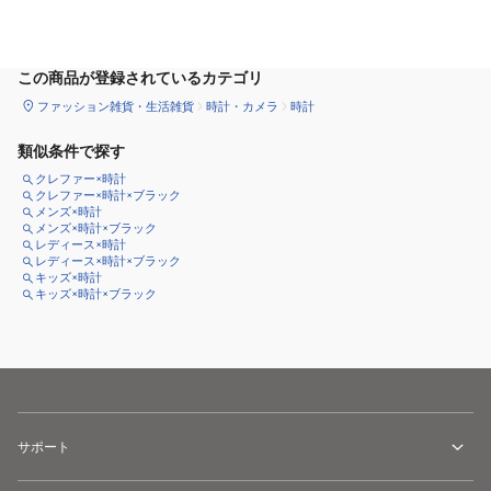
カートに追加
この商品が登録されているカテゴリ
ファッション雑貨・生活雑貨
時計・カメラ
時計
類似条件で探す
クレファー×時計
クレファー×時計×ブラック
メンズ×時計
メンズ×時計×ブラック
レディース×時計
レディース×時計×ブラック
キッズ×時計
キッズ×時計×ブラック
サポート