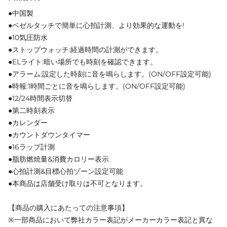
●中国製
●ベゼルタッチで簡単に心拍計測、より効果的な運動を!
●10気圧防水
●ストップウォッチ:経過時間の計測ができます。
●ELライト:暗い場所でも時刻を確認できます。
●アラーム:設定した時刻に音を鳴らします。(ON/OFF設定可能)
●時報:1時間ごとに音を鳴らします。(ON/OFF設定可能)
●12/24時間表示切替
●第二時刻表示
●カレンダー
●カウントダウンタイマー
●16ラップ計測
●脂肪燃焼量&消費カロリー表示
●心拍計測&目標心拍ゾーン設定可能
●本商品は店舗受け取りは不可となります。
【商品の購入にあたっての注意事項】
※一部商品において弊社カラー表記がメーカーカラー表記と異な