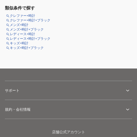
類似条件で探す
クレファー×時計
クレファー×時計×ブラック
メンズ×時計
メンズ×時計×ブラック
レディース×時計
レディース×時計×ブラック
キッズ×時計
キッズ×時計×ブラック
サポート
規約・会社情報
店舗公式アカウント