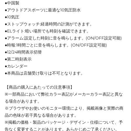
●中国製
●アウトドアスポーツに最適な10気圧防水
●10気圧
●ストップウォッチ:経過時間の計測ができます。
●ELライト:暗い場所でも時刻を確認できます。
●アラーム:設定した時刻に音を鳴らします。(ON/OFF設定可能)
●時報:1時間ごとに音を鳴らします。(ON/OFF設定可能)
●12/24時間表示切替
●第二時刻表示
●カレンダー
●本商品は店舗受け取りは不可となります。
【商品の購入にあたっての注意事項】
※一部商品において弊社カラー表記がメーカーカラー表記と異な
る場合があります。
※ブラウザやお使いのモニター環境により、掲載画像と実際の商
品の色味が若干異なる場合があります。
※掲載の価格・製品のパッケージ・デザイン・仕様について、予
告なく変更することがあります。あらかじめご了承ください。