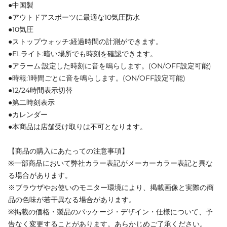
●中国製
●アウトドアスポーツに最適な10気圧防水
●10気圧
●ストップウォッチ:経過時間の計測ができます。
●ELライト:暗い場所でも時刻を確認できます。
●アラーム:設定した時刻に音を鳴らします。(ON/OFF設定可能)
●時報:1時間ごとに音を鳴らします。(ON/OFF設定可能)
●12/24時間表示切替
●第二時刻表示
●カレンダー
●本商品は店舗受け取りは不可となります。
【商品の購入にあたっての注意事項】
※一部商品において弊社カラー表記がメーカーカラー表記と異な
る場合があります。
※ブラウザやお使いのモニター環境により、掲載画像と実際の商
品の色味が若干異なる場合があります。
※掲載の価格・製品のパッケージ・デザイン・仕様について、予
告なく変更することがあります。あらかじめご了承ください。